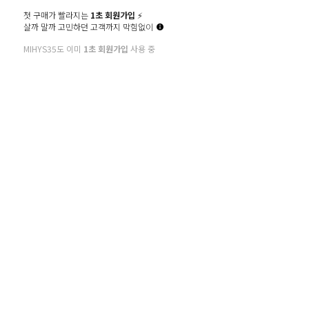
첫 구매가 빨라지는
1초 회원가입
⚡️
살까 말까 고민하던 고객까지 막힘없이
비밀번호확인
MIHYS35도 이미
1초 회원가입
사용 중
이메일
휴대폰번호
인증
SMS 인증번호
확인
추천인 ID
만 14세 이상입니다. (필수)
* 회원가입에 필요한 최소한의 정보만 입력 받음으로써 개인정보 수집을 최소화하
고 편리한 회원가입을 제공합니다.