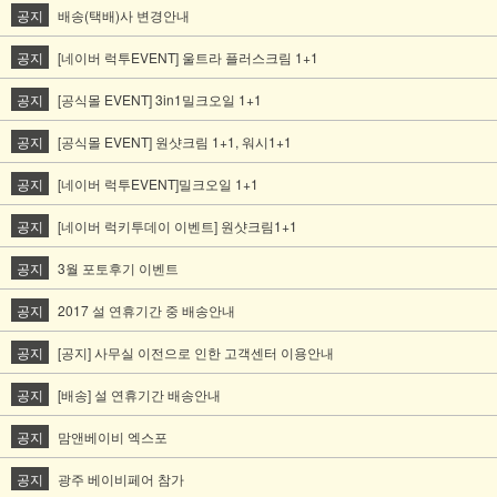
공지
배송(택배)사 변경안내
공지
[네이버 럭투EVENT] 울트라 플러스크림 1+1
공지
[공식몰 EVENT] 3in1밀크오일 1+1
공지
[공식몰 EVENT] 원샷크림 1+1, 워시1+1
공지
[네이버 럭투EVENT]밀크오일 1+1
공지
[네이버 럭키투데이 이벤트] 원샷크림1+1
공지
3월 포토후기 이벤트
공지
2017 설 연휴기간 중 배송안내
공지
[공지] 사무실 이전으로 인한 고객센터 이용안내
공지
[배송] 설 연휴기간 배송안내
공지
맘앤베이비 엑스포
공지
광주 베이비페어 참가