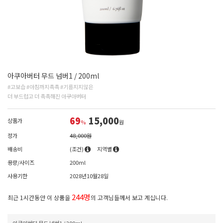
아쿠아버터 무드 넘버1 / 200ml
#고보습 #아침까지촉촉 #기름지지않은
더 부드럽고 더 촉촉해진 아쿠아버터
69
15,000
상품가
%
원
정가
48,000원
배송비
(조건)
지역별
용량/사이즈
200ml
사용기한
2028년10월28일
244명
최근 1시간동안 이 상품을
의 고객님들께서 보고 계십니다.
아쿠아버터 무드 넘버1 / 200ml