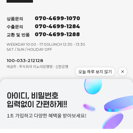
070-4699-1070
상품문의
070-4699-1284
수출문의
070-4699-1288
교환 및 반품
WEEKDAY 10:00 - 17:00
LUNCH 12:30 - 13:30
SAT / SUN / HOLIDAY OFF
100-033-212128
예금주 : 주식회사 리노아
은행명 : 신한은행
회사소개
이용약관
개인정보취급방침
이용안내
회사명 : (주)리노아
대표 : 김숙정,김은정
주소 : 경기도 용인시 기흥구 동백중앙로 16번길 16-4, 1동 1814호(중동 에이
스동백타워)
전화번호 : 070-4699-1070
개인정보보호관리자 : 김민수
팩스 : 070-8650-2100
이메일 : linoa15@naver.com
사업자등록번호 : 565-87-01259